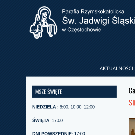
AKTUALNOŚCI
Ca
MSZE ŚWIĘTE
Sl
NIEDZIELA
: 8:00, 10:00, 12:00
ŚWIĘTA
: 17:00
DNI POWSZEDNIE
: 17:00