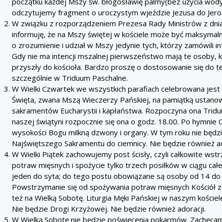
początku każdej Mszy św. błogosławię palmy(bez użycia wody
odczytujemy fragment o uroczystym wjeździe Jezusa do Jero
W związku z rozporządzeniem Prezesa Rady Ministrów z dnia 
informuję, że na Mszy świętej w kościele może być maksymaln
o zrozumienie i udział w Mszy jedynie tych, którzy zamówili i
Gdy nie ma intencji mszalnej pierwszeństwo mają te osoby, 
przyszły do kościoła. Bardzo proszę o dostosowanie się do 
szczególnie w Triduum Paschalne.
W Wielki Czwartek we wszystkich parafiach celebrowana jest
Święta, zwana Mszą Wieczerzy Pańskiej, na pamiątką ustanow
sakramentów Eucharystii i kapłaństwa. Rozpoczyna ona Trid
naszej świątyni rozpocznie się ona o godz. 18.00. Po hymnie 
wysokości Bogu milkną dzwony i organy. W tym roku nie będzi
Najświętszego Sakramentu do ciemnicy. Nie będzie również ad
W Wielki Piątek zachowujemy post ścisły, czyli całkowite wst
potraw mięsnych i spożycie tylko trzech posiłków w ciągu cał
jeden do syta; do tego postu obowiązane są osoby od 14 do 6
Powstrzymanie się od spożywania potraw mięsnych Kościół z
też na Wielką Sobotę. Liturgia Męki Pańskiej w naszym kościel
Nie będzie Drogi Krzyżowej. Nie będzie również adoracji.
W Wielką Sobotę nie będzie poświęcenia pokarmów. Zachęca