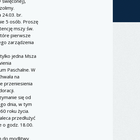
 święconej),
zolimy.
24.03. br.
ie 5 osób. Proszę
ntencję mszy św.
które pierwsze
tego zarządzenia
 tylko jedna Msza
ienia
uum Paschalne. W
Chwała na
e przeniesienia
oracji.
rzymanie się od
ego dnia, w tym
0 roku życia.
aleca przedłużyć
e o godz. 18.00.
m do modlitwy