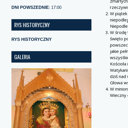
zmarłych
rzeczywis
DNI POWSZEDNIE
: 17:00
W piątek
niepodle
RYS HISTORYCZNY
Niepodleg
W środę 9
święto p
RYS HISTORYCZNY
powszech
jakie peł
GALERIA
wszystkic
Kościoła
Watykani
dziś nad 
Głowa wsz
W minion
Wieczny