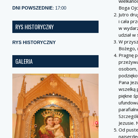
wielkanoc
Boga Ojca
DNI POWSZEDNIE
: 17:00
Jutro dru
i cała p
RYS HISTORYCZNY
w wydarz
udział w
W przyszł
RYS HISTORYCZNY
Bożego, 
Pragnę p
GALERIA
przeżywa
osobom, 
podzięko
Pana Jezu
wszelką 
piękne ś
ufundowan
parafialn
Szczegól
Jezusie.
Od puste
najserde