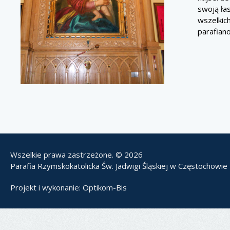
swoją łas
wszelkic
parafian
Wszelkie prawa zastrzeżone. © 2026
Parafia Rzymskokatolicka Św. Jadwigi Śląskiej w Częstochowie
Projekt i wykonanie:
Optikom-Bis