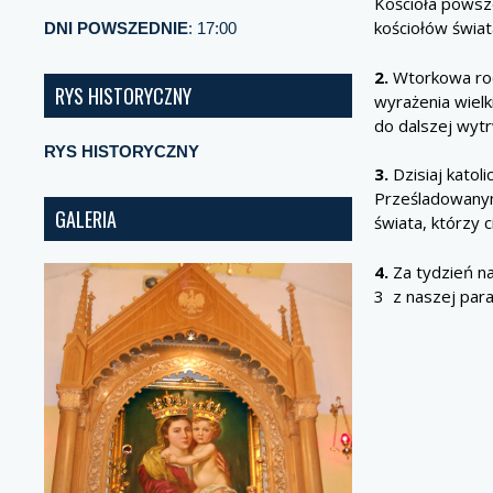
Kościoła powsz
kościołów świat
DNI POWSZEDNIE
: 17:00
2.
Wtorkowa rocz
RYS HISTORYCZNY
wyrażenia wielk
do dalszej wytr
RYS HISTORYCZNY
3.
Dzisiaj katol
Prześladowanym
GALERIA
świata, którzy 
4.
Za tydzień na
3 z naszej par