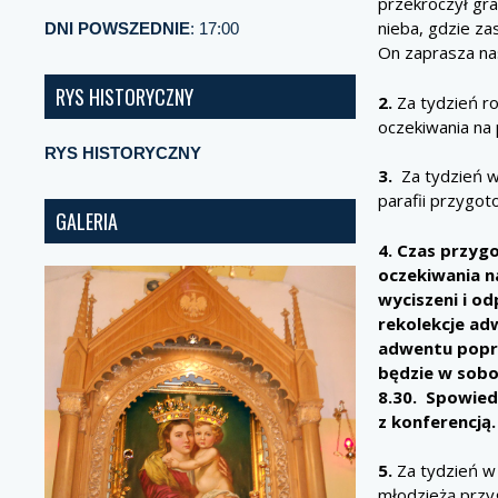
przekroczył gra
nieba, gdzie za
DNI POWSZEDNIE
: 17:00
On zaprasza na
RYS HISTORYCZNY
2.
Za tydzień ro
oczekiwania na 
RYS HISTORYCZNY
3.
Za tydzień w 
parafii przygot
GALERIA
4. Czas przyg
oczekiwania na
wyciszeni i o
rekolekcje ad
adwentu popro
będzie w sobo
8.30. Spowied
z konferencją.
5.
Za tydzień w 
młodzieżą przy