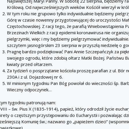
Najświętszej Maryi Panny. W sobotę 22 sierpnia, będziemy ra
Królową. Od najwcześniejszych wieków Kościół wierzył w król
W tym roku nie grupowo tylko indywidualnie będziemy pielgr
Górę w czasie nowenny przygotowującej do uroczystości Mat
Częstochowskiej. Z racji tego, że parafią Wniebowstąpienia 
Brzezinach Wielkich z racji epidemii koronawirusa nie organiz
pielgrzymki, więc i my będziemy pielgrzymować indywidualni
szczytem jasnogórskim 23 sierpnia w przyszłą niedzielę o god
Pragnę bardzo podziękować Pani Annie Szczepańczyk za pięk
swojego ogrodu, które zdobią ołtarz Matki Bożej. Państwu Ba
kwiaty przed ołtarzem.
Za tydzień o posprzątanie kościoła proszę parafian z ul. Bór
230A i z ul. Dojazdowej nr 6.
W minionym tygodniu Pan Bóg powołał do wieczności śp. Barb
Wieczny odpoczynek…
tym tygodniu patronują nam:
VIII – św. Pius X (1835-1914), papież, który odrodził życie euch
krety o częstszym przystępowaniu do Eucharystii i pozwalając dz
ześniejszą Komunię św.; nazwano go „papieżem dzieci” (wspomni
owiązkowe).