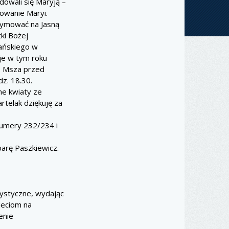
dowali się Maryją –
owanie Maryi.
zymować na Jasną
ki Bożej
Pańskiego w
uje w tym roku
e. Msza przed
z. 18.30.
ne kwiaty ze
rtelak dziękuję za
 numery 232/234 i
arę Paszkiewicz.
arystyczne, wydając
ieciom na
enie