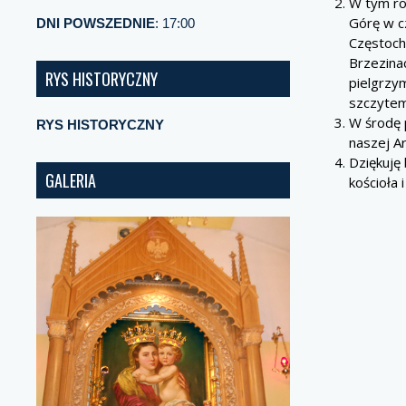
W tym ro
Górę w c
DNI POWSZEDNIE
: 17:00
Częstoch
Brzezinac
RYS HISTORYCZNY
pielgrzy
szczytem
W środę 
RYS HISTORYCZNY
naszej Ar
Dziękuję
GALERIA
kościoła 