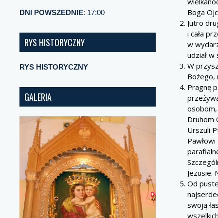
wielkanoc
Boga Ojca
DNI POWSZEDNIE
: 17:00
Jutro dru
i cała p
RYS HISTORYCZNY
w wydarz
udział w
W przyszł
RYS HISTORYCZNY
Bożego, 
Pragnę p
GALERIA
przeżywa
osobom, 
Druhom O
Urszuli 
Pawłowi z
parafialn
Szczegól
Jezusie.
Od puste
najserde
swoją łas
wszelkic