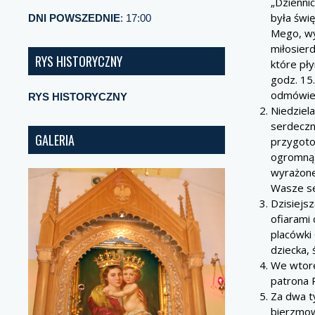
„Dzienni
była świ
DNI POWSZEDNIE
: 17:00
Mego, wy
miłosier
RYS HISTORYCZNY
które pły
godz. 15
odmówien
RYS HISTORYCZNY
Niedziel
serdeczn
GALERIA
przygoto
ogromną 
wyrażone
Wasze s
Dzisiejsz
ofiarami
placówki
dziecka,
We wtore
patrona P
Za dwa t
bierzmow