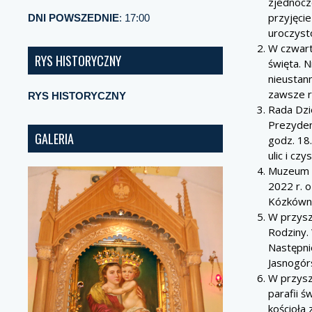
zjednocz
przyjęci
DNI POWSZEDNIE
: 17:00
uroczyst
W czwart
RYS HISTORYCZNY
święta. 
nieustan
zawsze r
RYS HISTORYCZNY
Rada Dzi
Prezyden
GALERIA
godz. 18
ulic i czy
Muzeum M
2022 r. o
Kózkówni
W przysz
Rodziny.
Następni
Jasnogórs
W przysz
parafii ś
kościoła 