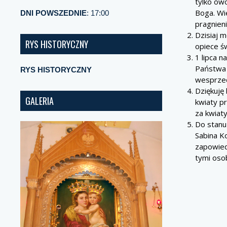
tylko ow
Boga. Wi
DNI POWSZEDNIE
: 17:00
pragnien
Dzisiaj m
RYS HISTORYCZNY
opiece ś
1 lipca n
Państwa 
RYS HISTORYCZNY
wesprzeć
Dziękuję 
GALERIA
kwiaty p
za kwiaty
Do stanu
Sabina K
zapowiedź
tymi osob