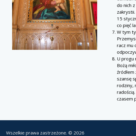
do nich 
zakrysti
15 styczn
co pięć l
W tym ty
Przemysł
racz mu d
odpoczyw
U progu 
Bożą mił
źródłem 
szansę s
rodziny,
radością.
czasem p
Wszelkie prawa zastrzeżone. © 2026