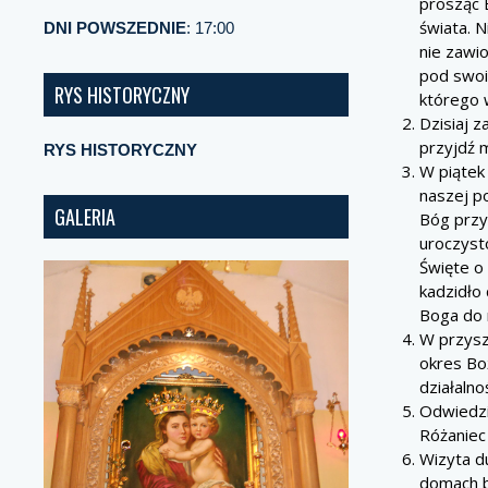
prosząc 
świata. N
DNI POWSZEDNIE
: 17:00
nie zawio
pod swoi
RYS HISTORYCZNY
którego 
Dzisiaj 
przyjdź 
RYS HISTORYCZNY
W piątek
naszej po
GALERIA
Bóg przy
uroczyst
Święte o 
kadzidło 
Boga do 
W przysz
okres Bo
działalno
Odwiedzi
Różaniec
Wizyta d
domach bę