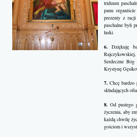
triduum paschaln
panu organiście
prezenty z racj
paschalne byli 
łaski.
6.
Dziękuję ba
Rajczykowskiej
Serdeczne Bóg z
Krystynę Gęsiko
7.
Chcę bardzo p
składających ofi
8.
Od pustego g
życzenia, aby zm
każdą chwilę życ
gościom i wszys