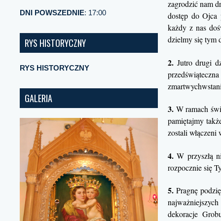
zagrodzić nam d
DNI POWSZEDNIE
: 17:00
dostęp do Ojca 
każdy z nas doś
dzielmy się tym 
RYS HISTORYCZNY
2.
Jutro drugi dz
RYS HISTORYCZNY
przedświąteczna 
zmartwychwstani
GALERIA
3.
W ramach świą
pamiętajmy także
zostali włączeni
4.
W przyszłą nie
rozpocznie się T
5.
Pragnę podzię
najważniejszyc
dekoracje Grob