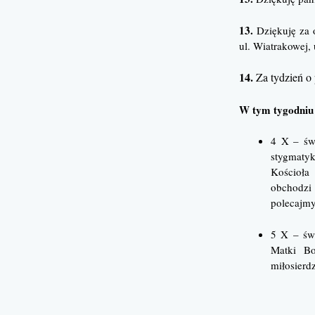
13.
Dziękuję za o
ul. Wiatrakowej, 
14.
Za tydzień o
W tym tygodniu
4 X – św.
stygmatyk
Kościoła
obchodzi
polecajmy
5 X – św.
Matki Bo
miłosierd