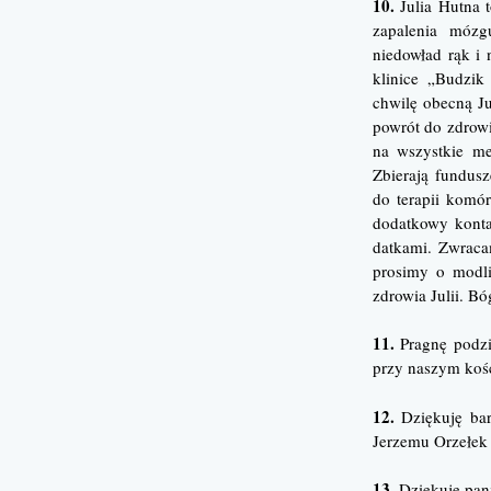
10.
Julia Hutna 
zapalenia mózg
niedowład rąk i
klinice „Budzi
chwilę obecną Ju
powrót do zdrowi
na wszystkie me
Zbierają fundusze
do terapii komó
dodatkowy kontak
datkami. Zwraca
prosimy o modli
zdrowia Julii. Bó
11.
Pragnę podzi
przy naszym kośc
12.
Dziękuję bar
Jerzemu Orzełek 
13.
Dziękuję pan