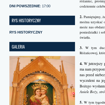
różaniec, prośm
codziennie cele
DNI POWSZEDNIE
: 17:00
2.
Pamiętajmy, że
RYS HISTORYCZNY
można uzyskać o
może nas obdarz
poniedziałki i so
RYS HISTORYCZNY
światła.
GALERIA
3.
W tym duchu 
Różańcowej, któr
4.
W jutrzejszy 
ma nam przypomin
nas przed niebez
wyczuleni na je
Bożego wysłanni
Aniele Boży, st
5.
W tym tygodniu