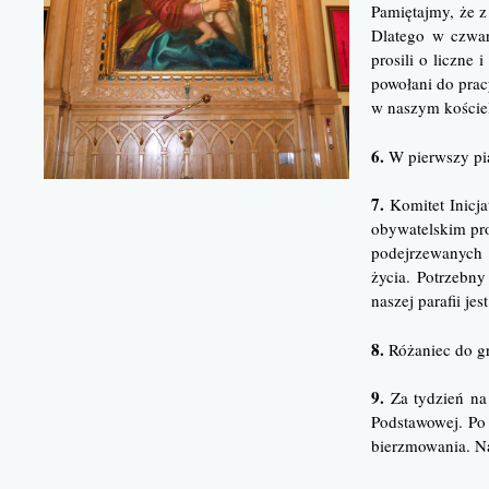
Pamiętajmy, że z
Dlatego w czwar
prosili o liczne 
powołani do prac
w naszym koście
6.
W pierwszy pią
7.
Komitet Inicja
obywatelskim pro
podejrzewanych 
życia. Potrzebn
naszej parafii je
8.
Różaniec do g
9.
Za tydzień na 
Podstawowej. Po
bierzmowania. Na