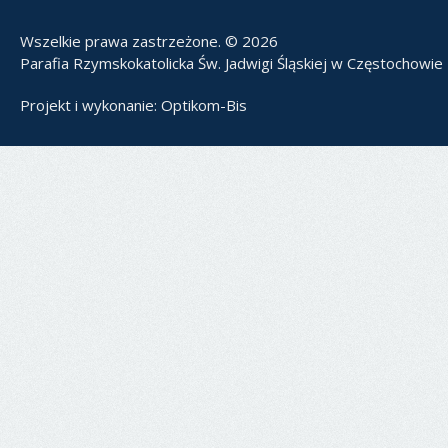
Wszelkie prawa zastrzeżone. © 2026
Parafia Rzymskokatolicka Św. Jadwigi Śląskiej w Częstochowie
Projekt i wykonanie:
Optikom-Bis