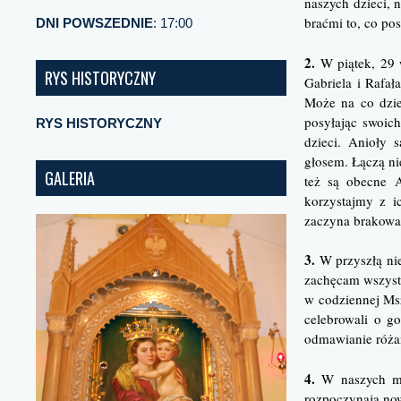
naszych dzieci, 
braćmi to, co p
DNI POWSZEDNIE
: 17:00
2.
W piątek, 29 w
RYS HISTORYCZNY
Gabriela i Rafał
Może na co dzie
posyłając swoic
RYS HISTORYCZNY
dzieci. Anioły
głosem. Łączą ni
GALERIA
też są obecne A
korzystajmy z i
zaczyna brakować
3.
W przyszłą nie
zachęcam wszystk
w codziennej Ms
celebrowali o g
odmawianie róż
4.
W naszych mod
rozpoczynają no