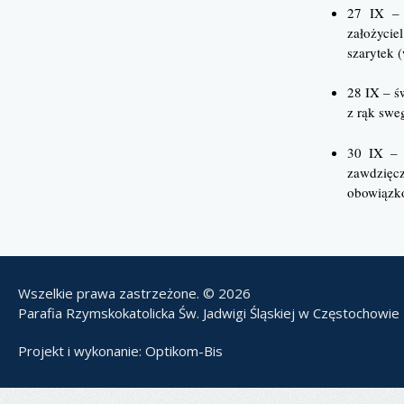
27 IX – 
założyci
szarytek 
28 IX – ś
z rąk swe
30 IX – 
zawdzię
obowiązk
Wszelkie prawa zastrzeżone. © 2026
Parafia Rzymskokatolicka Św. Jadwigi Śląskiej w Częstochowie
Projekt i wykonanie:
Optikom-Bis