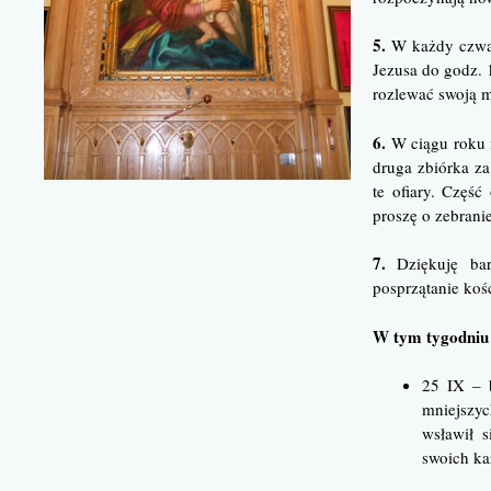
5.
W każdy czwar
Jezusa do godz. 
rozlewać swoją m
6.
W ciągu roku m
druga zbiórka za
te ofiary. Część
proszę o zebranie
7.
Dziękuję bar
posprzątanie koś
W tym tygodniu
25 IX – b
mniejszy
wsławił s
swoich k