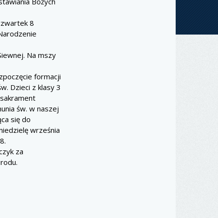
stawiania Bożych
czwartek 8
 Narodzenie
 Siewnej. Na mszy
zpoczęcie formacji
. Dzieci z klasy 3
ć sakrament
munia św. w naszej
ca się do
niedzielę września
8.
czyk za
rodu.