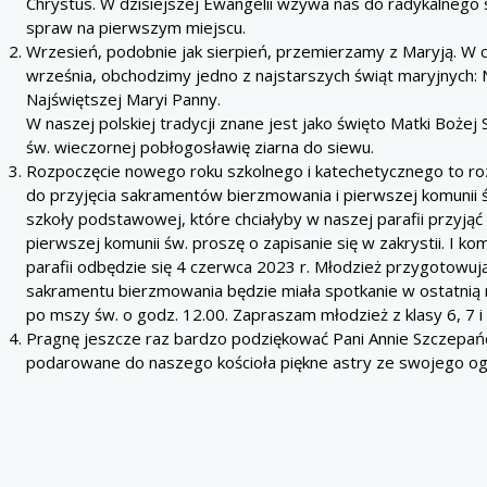
Chrystus. W dzisiejszej Ewangelii wzywa nas do radykalnego 
spraw na pierwszym miejscu.
Wrzesień, podobnie jak sierpień, przemierzamy z Maryją. W 
września, obchodzimy jedno z najstarszych świąt maryjnych:
Najświętszej Maryi Panny.
W naszej polskiej tradycji znane jest jako święto Matki Bożej
św. wieczornej pobłogosławię ziarna do siewu.
Rozpoczęcie nowego roku szkolnego i katechetycznego to ro
do przyjęcia sakramentów bierzmowania i pierwszej komunii św
szkoły podstawowej, które chciałyby w naszej parafii przyją
pierwszej komunii św. proszę o zapisanie się w zakrystii. I ko
parafii odbędzie się 4 czerwca 2023 r. Młodzież przygotowują
sakramentu bierzmowania będzie miała spotkanie w ostatnią 
po mszy św. o godz. 12.00. Zapraszam młodzież z klasy 6, 7 i 
Pragnę jeszcze raz bardzo podziękować Pani Annie Szczepań
podarowane do naszego kościoła piękne astry ze swojego og