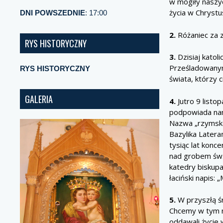
w mogiły naszyc
życia w Chryst
DNI POWSZEDNIE
: 17:00
2.
Różaniec za z
RYS HISTORYCZNY
3.
Dzisiaj katol
Prześladowanym
RYS HISTORYCZNY
świata, którzy 
GALERIA
4.
Jutro 9 listo
podpowiada nam
Nazwa „rzymskok
Bazylika Latera
tysiąc lat konc
nad grobem św.
katedry biskupa
łaciński napis:
5.
W przyszłą ś
Chcemy w tym m
oddawali życie 