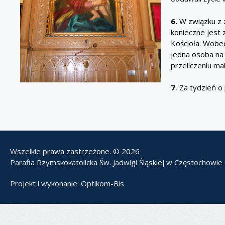
6.
W związku z 
konieczne jest 
Kościoła. Wobec
jedna osoba na
przeliczeniu m
7
.
Za tydzień o 
Wszelkie prawa zastrzeżone. © 2026
Parafia Rzymskokatolicka Św. Jadwigi Śląskiej w Częstochowie
Projekt i wykonanie:
Optikom-Bis