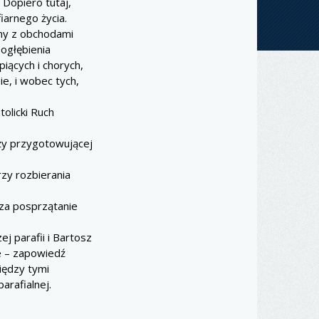
 Dopiero tutaj,
iarnego życia.
ymy z obchodami
ogłębienia
piących i chorych,
e, i wobec tych,
olicki Ruch
eży przygotowującej
zy rozbierania
 za posprzątanie
j parafii i Bartosz
e – zapowiedź
między tymi
arafialnej.