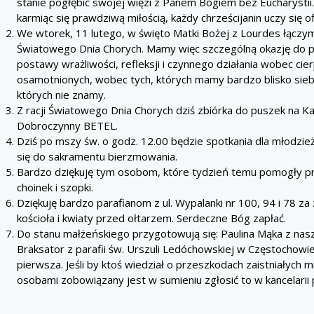
stanie pogłębić swojej więzi z Panem Bogiem bez Eucharystii.
karmiąc się prawdziwą miłością, każdy chrześcijanin uczy się of
We wtorek, 11 lutego, w święto Matki Bożej z Lourdes łącz
Światowego Dnia Chorych. Mamy więc szczególną okazję do p
postawy wrażliwości, refleksji i czynnego działania wobec cier
osamotnionych, wobec tych, których mamy bardzo blisko siebi
których nie znamy.
Z racji Światowego Dnia Chorych dziś zbiórka do puszek na Kat
Dobroczynny BETEL.
Dziś po mszy św. o godz. 12.00 będzie spotkania dla młodzi
się do sakramentu bierzmowania.
Bardzo dziękuję tym osobom, które tydzień temu pomogły pr
choinek i szopki.
Dziękuję bardzo parafianom z ul. Wypalanki nr 100, 94 i 78 za
kościoła i kwiaty przed ołtarzem. Serdeczne Bóg zapłać.
Do stanu małżeńskiego przygotowują się: Paulina Mąka z nasze
Braksator z parafii św. Urszuli Ledóchowskiej w Częstochowi
pierwsza. Jeśli by ktoś wiedział o przeszkodach zaistniałych 
osobami zobowiązany jest w sumieniu zgłosić to w kancelarii p