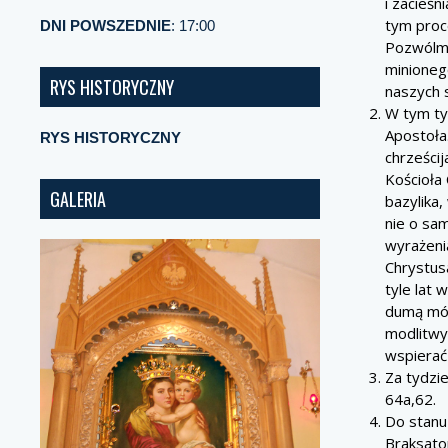
i zacieśn
tym proce
DNI POWSZEDNIE
: 17:00
Pozwólmy
minionego
RYS HISTORYCZNY
naszych 
W tym ty
Apostoła.
RYS HISTORYCZNY
chrześcij
Kościoła
GALERIA
bazylika
nie o sa
wyrażenia
Chrystus
tyle lat 
dumą mów
modlitwy
wspierać
Za tydzie
64a,62.
Do stanu 
Braksato