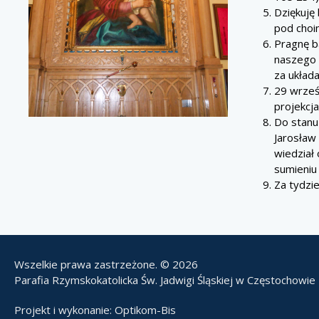
Dziękuję
pod choin
Pragnę b
naszego 
za układ
29 wrześ
projekcja
Do stanu
Jarosław
wiedział
sumieniu 
Za tydzi
Wszelkie prawa zastrzeżone. © 2026
Parafia Rzymskokatolicka Św. Jadwigi Śląskiej w Częstochowie
Projekt i wykonanie:
Optikom-Bis