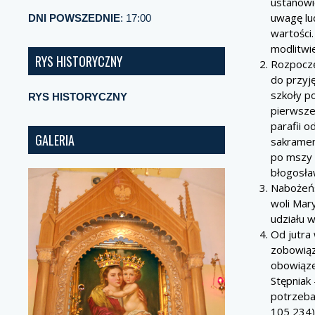
ustanowio
uwagę lu
DNI POWSZEDNIE
: 17:00
wartości
modlitwie
RYS HISTORYCZNY
Rozpoczę
do przyj
szkoły p
RYS HISTORYCZNY
pierwszej
parafii 
GALERIA
sakramen
po mszy 
błogosła
Nabożeńs
woli Mary
udziału 
Od jutra
zobowiąz
obowiąze
Stępniak
potrzeba
105 234)