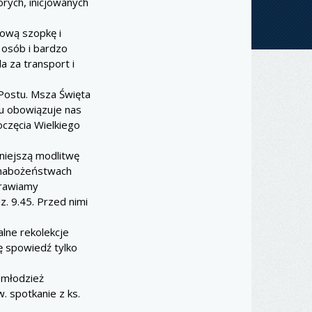
rych, inicjowanych
ową szopkę i
a osób i bardzo
a za transport i
 Postu. Msza Święta
iu obowiązuje nas
oczęcia Wielkiego
niejszą modlitwę
w nabożeństwach
prawiamy
. 9.45. Przed nimi
lne rekolekcje
ę spowiedź tylko
 młodzież
 spotkanie z ks.