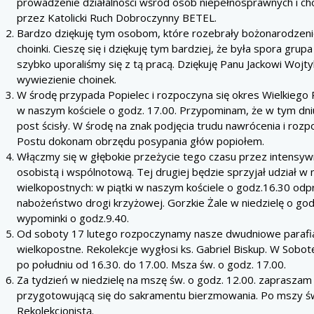
prowadzenie działalności wśród osób niepełnosprawnych i cho
przez Katolicki Ruch Dobroczynny BETEL.
Bardzo dziękuję tym osobom, które rozebrały bożonarodzeni
choinki. Cieszę się i dziękuję tym bardziej, że była spora grup
szybko uporaliśmy się z tą pracą. Dziękuję Panu Jackowi Wojtyl
wywiezienie choinek.
W środę przypada Popielec i rozpoczyna się okres Wielkiego
w naszym kościele o godz. 17.00. Przypominam, że w tym dn
post ścisły. W środę na znak podjęcia trudu nawrócenia i rozp
Postu dokonam obrzędu posypania głów popiołem.
Włączmy się w głębokie przeżycie tego czasu przez intensyw
osobistą i wspólnotową. Tej drugiej będzie sprzyjał udział 
wielkopostnych: w piątki w naszym kościele o godz.16.30 od
nabożeństwo drogi krzyżowej. Gorzkie Żale w niedzielę o godz
wypominki o godz.9.40.
Od soboty 17 lutego rozpoczynamy nasze dwudniowe parafia
wielkopostne. Rekolekcje wygłosi ks. Gabriel Biskup. W Sobot
po południu od 16.30. do 17.00. Msza św. o godz. 17.00.
Za tydzień w niedzielę na mszę św. o godz. 12.00. zapraszam
przygotowującą się do sakramentu bierzmowania. Po mszy św.
Rekolekcjonistą.