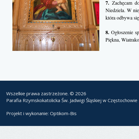
7.
Zachęcam do 
Niedziela. W nie
która odbywa się
8.
Ogłoszenie sp
Piękna, Wiatrak
Wszelkie prawa zastrzeżone. © 2026
Parafia Rzymskokatolicka Św. Jadwigi Śląskiej w Częstochowie
Projekt i wykonanie:
Optikom-Bis