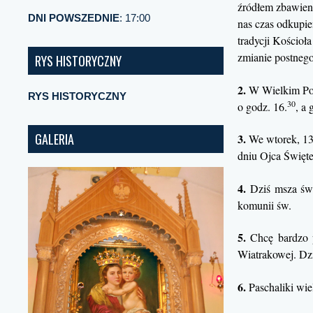
źródłem zbawienia
DNI POWSZEDNIE
: 17:00
nas czas odkupie
tradycji Kościoł
zmianie postnego 
RYS HISTORYCZNY
2.
W Wielkim Poś
RYS HISTORYCZNY
30
o godz. 16.
, a
GALERIA
3.
We wtorek, 13
dniu Ojca Święte
4.
Dziś msza św.
komunii św.
5.
Chcę bardzo p
Wiatrakowej. Dzi
6.
Paschaliki wiel