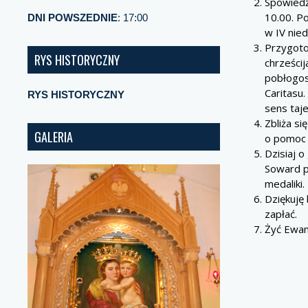
Spowiedź 
10.00. P
DNI POWSZEDNIE
: 17:00
w IV nie
Przygoto
RYS HISTORYCZNY
chrześci
pobłogosł
Caritasu
RYS HISTORYCZNY
sens taj
Zbliża s
GALERIA
o pomoc p
Dzisiaj o
Soward p
medaliki.
Dziękuję 
zapłać.
Żyć Ewan