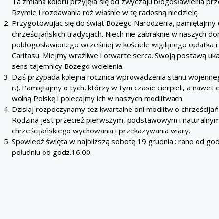
Ta zmiana koloru przyjęła się od zwyczaju błogosławienia pr
Rzymie i rozdawania róż właśnie w tę radosną niedzielę.
Przygotowując się do świąt Bożego Narodzenia, pamiętajmy 
chrześcijańskich tradycjach. Niech nie zabraknie w naszych d
pobłogosławionego wcześniej w kościele wigilijnego opłatka i
Caritasu. Miejmy wrażliwe i otwarte serca. Swoją postawą u
sens tajemnicy Bożego wcielenia.
Dziś przypada kolejna rocznica wprowadzenia stanu wojenne
r.). Pamiętajmy o tych, którzy w tym czasie cierpieli, a nawet o
wolną Polskę i polecajmy ich w naszych modlitwach.
Dzisiaj rozpoczynamy też kwartalne dni modlitw o chrześcijańs
Rodzina jest przecież pierwszym, podstawowym i naturalny
chrześcijańskiego wychowania i przekazywania wiary.
Spowiedź święta w najbliższą sobotę 19 grudnia : rano od god
południu od godz.16.00.