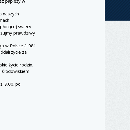
zez papieży w
o naszych
omach
 płonącej świecy
kazujmy prawdziwy
go w Polsce (1981
ddali życie za
kie życie rodzin.
m środowiskiem
z. 9.00. po