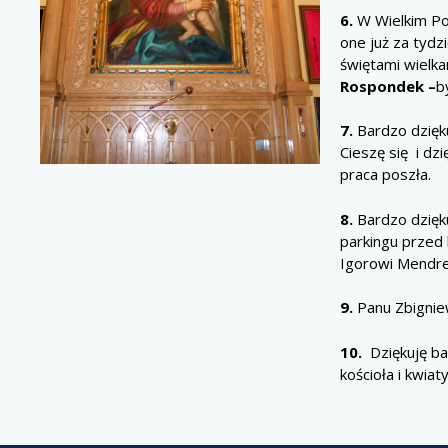
6.
W Wielkim Po
one już za tydz
świętami wielk
Rospondek –
b
7.
Bardzo dzięku
Cieszę się i dz
praca poszła.
8.
Bardzo dzięku
parkingu przed 
Igorowi Mendre
9.
Panu Zbignie
10.
Dziękuję b
kościoła i kwia