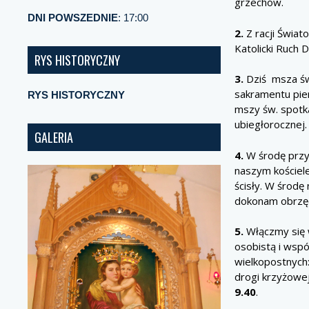
grzechów.
DNI POWSZEDNIE
: 17:00
2.
Z racji Świa
Katolicki Ruch
RYS HISTORYCZNY
3.
Dziś msza św.
sakramentu pier
RYS HISTORYCZNY
mszy św. spotka
ubiegłorocznej.
GALERIA
4.
W środę przyp
naszym kościel
ścisły. W środę
dokonam obrzęd
5.
Włączmy się 
osobistą i wspó
wielkopostnych:
drogi krzyżowej
9.40
.