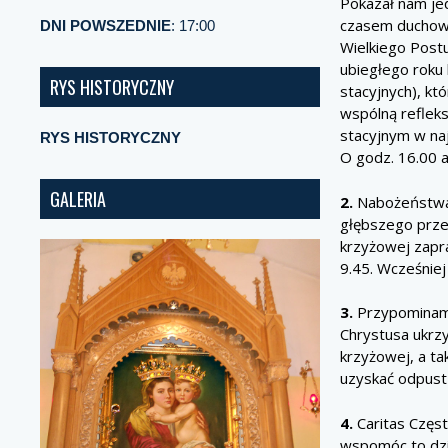
Pokazał nam jed
czasem duchoweg
DNI POWSZEDNIE
: 17:00
Wielkiego Postu
ubiegłego roku
RYS HISTORYCZNY
stacyjnych), k
wspólną refleks
stacyjnym w naj
RYS HISTORYCZNY
O godz. 16.00 
GALERIA
2.
Nabożeństwa 
głębszego prze
krzyżowej zapra
9.45. Wcześnie
3.
Przypominam,
Chrystusa ukr
krzyżowej, a ta
uzyskać odpust
4.
Caritas Częst
wspomóc to dzie