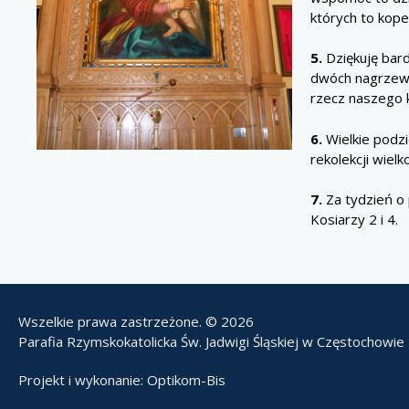
których to kope
5.
Dziękuję bar
dwóch nagrzewni
rzecz naszego k
6.
Wielkie podz
rekolekcji wielk
7.
Za tydzień o p
Kosiarzy 2 i 4.
Wszelkie prawa zastrzeżone. © 2026
Parafia Rzymskokatolicka Św. Jadwigi Śląskiej w Częstochowie
Projekt i wykonanie:
Optikom-Bis