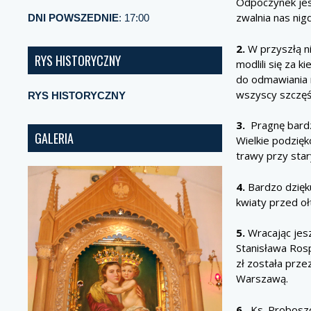
Odpoczynek jest
zwalnia nas nig
DNI POWSZEDNIE
: 17:00
2.
W przyszłą ni
RYS HISTORYCZNY
modlili się za 
do odmawiania 
wszyscy szczęśl
RYS HISTORYCZNY
3.
Pragnę bardz
GALERIA
Wielkie podzię
trawy przy star
4.
Bardzo dzięku
kwiaty przed o
5.
Wracając jesz
Stanisława Ros
zł została prz
Warszawą.
6.
Ks. Proboszcz