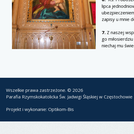
lipca jednodnio
ubezpieczeniem.
zapisy u mnie do
7.
Z naszej wspó
go miłosierdzi
niechaj mu świe
Wszelkie prawa zastrzeżone. © 2026
Parafia Rzymskokatolicka Św. Jadwigi Śląskiej w Częstochowie
Projekt i wykonanie:
Optikom-Bis