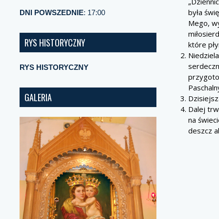
„Dzienni
była świ
DNI POWSZEDNIE
: 17:00
Mego, wy
miłosier
RYS HISTORYCZNY
które pły
Niedziel
serdeczn
RYS HISTORYCZNY
przygoto
Paschaln
GALERIA
Dzisiejsz
Dalej trw
na świec
deszcz ab