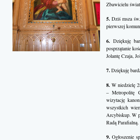
Zbawicielu świat
5.
Dziś msza św.
pierwszej komuni
6.
Dziękuję bar
posprzątanie koś
Jolantę Czaja, J
7.
Dziękuję bardz
8.
W niedzielę 2
– Metropolitę 
wizytację kanon
wszystkich wie
Arcybiskup. W p
Radą Parafialną.
9.
Ogłoszenie sp