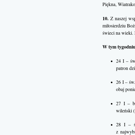
Piękna, Wiatrak
10.
Z naszej wsp
miłosierdziu Boż
świeci na wieki
W tym tygodniu
24 I – św
patron dz
26 I – św
obaj poni
27 I – b
wileński
28 I – ś
z najwybi