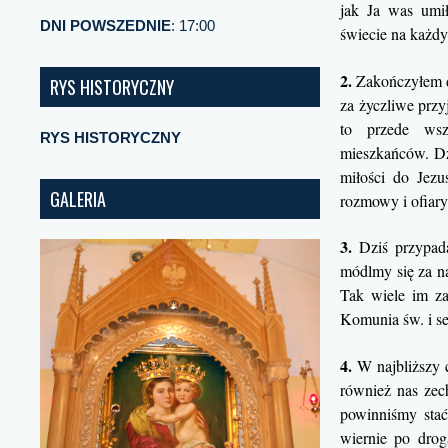
jak Ja was umi
DNI POWSZEDNIE
: 17:00
świecie na każdy
2.
Zakończyłem du
RYS HISTORYCZNY
za życzliwe przy
to przede wsz
RYS HISTORYCZNY
mieszkańców. Dzi
miłości do Jezu
GALERIA
rozmowy i ofiary
3.
Dziś przypada
módlmy się za na
Tak wiele im z
Komunia św. i s
4.
W najbliższy 
również nas zec
powinniśmy stać
wiernie po drog