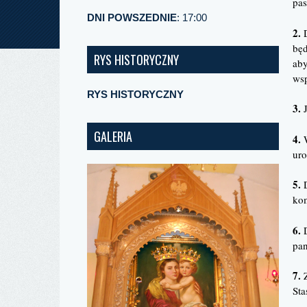
pas
DNI POWSZEDNIE
: 17:00
2.
D
będ
RYS HISTORYCZNY
aby
wsp
RYS HISTORYCZNY
3.
J
GALERIA
4.
W
uro
5.
D
kom
6.
D
pan
7.
Z
Sta