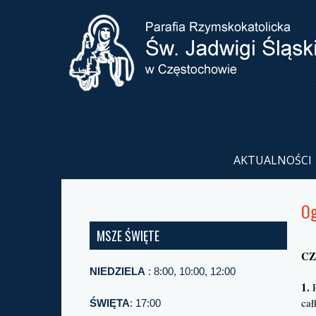
AKTUALNOŚCI
Og
MSZE ŚWIĘTE
CZ
NIEDZIELA
: 8:00, 10:00, 12:00
1.
P
cał
ŚWIĘTA
: 17:00