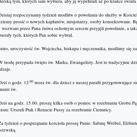
terską tym, których sam wybiera, aby ją wypełniali aż po krańce świata
zisiaj rozpoczynamy tydzień modlitw o powołania do służby w Koście
ziemy prosić o nowych kapłanów, misjonarzy, osoby konsekrowane. Bę
 wezwani przez Pana żniwa ochotnym sercem przyjęli powołanie, a tak
ierały tych, których Pan sobie wybrał.
utro, uroczystość św. Wojciecha, biskupa i męczennika, modlimy się z
 środę przypada święto św. Marka, Ewangelisty. Jest to tradycyjnie dz
dzaje.
.00
ziś o godz. 12
msza św. dla dzieci z naszej parafii przygotowujące s
unii św.
ziś na godz. 15.00. proszę kilka osób o pomoc w rozebraniu Grobu Pą
iom: Urszuli Ptak i Renacie Fussy za rozebranie Ciemnicy.
a tydzień o posprzątanie kościoła proszę Panie: Sabinę Wróbel, Elżbiet
szewską.