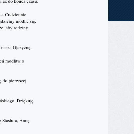
 i aż do końca czasu.
le. Codziennie
dziemy modlić się,
że, aby rodziny
a naszą Ojczyznę.
ień modlitw o
ię do pierwszej
ńskiego. Dziękuję
ę Stasiura, Annę