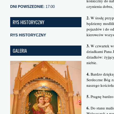
konieczny do nabr
czynienia dobra, 
DNI POWSZEDNIE
: 17:00
2.
W środę przypa
RYS HISTORYCZNY
będziemy modlil
pojazdów i do o
kierowców wszysc
RYS HISTORYCZNY
3.
W czwartek ws
GALERIA
dziadkami Pana J
dziadków: żyjąc
niebie.
4.
Bardzo dziękuj
Serdeczne Bóg za
naszego kościoła
5.
Pragnę bardzo 
6.
Do stanu małże
Walaszczyk z par