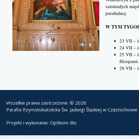
zaistniałych mię
parafialnej.
W TYM TYGOD
23 VII – 
24 VII – 
25 VII – 
Hiszpanii.
26 VII – 
Wszelkie prawa zastrzeżone. © 2026
Parafia Rzymskokatolicka Św. Jadwigi Śląskiej w Częstochowie
Projekt i wykonanie:
Optikom-Bis