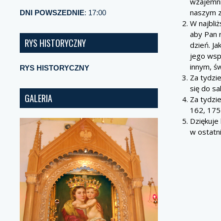
wzajemnie
naszym z
DNI POWSZEDNIE
: 17:00
W najbli
aby Pan 
RYS HISTORYCZNY
dzień. J
jego wspa
innym, św
RYS HISTORYCZNY
Za tydzi
się do s
GALERIA
Za tydzi
162, 175 
Dziękuje 
w ostatni