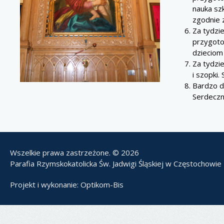
nauka szk
zgodnie z
Za tydzi
przygoto
dzieciom
Za tydzi
i szopki
Bardzo d
Serdeczn
Wszelkie prawa zastrzeżone. © 2026
Parafia Rzymskokatolicka Św. Jadwigi Śląskiej w Częstochowie
Projekt i wykonanie:
Optikom-Bis