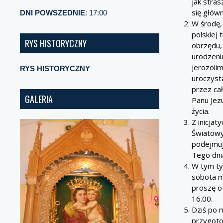
jak stras
się głów
DNI POWSZEDNIE
: 17:00
W środę,
polskiej
RYS HISTORYCZNY
obrzędu,
urodzeniu
jerozolim
RYS HISTORYCZNY
uroczyst
przez cał
GALERIA
Panu Jez
życia.
Z inicjat
Światow
podejmuj
Tego dni
W tym ty
sobota m
proszę o
16.00.
Dziś po 
przygoto