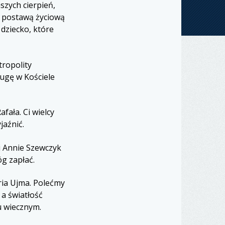
szych cierpień,
ą postawą życiową
dziecko, które
ropolity
ugę w Kościele
fała. Ci wielcy
jaźnić.
 i Annie Szewczyk
óg zapłać.
ria Ujma. Polećmy
 a światłość
u wiecznym.