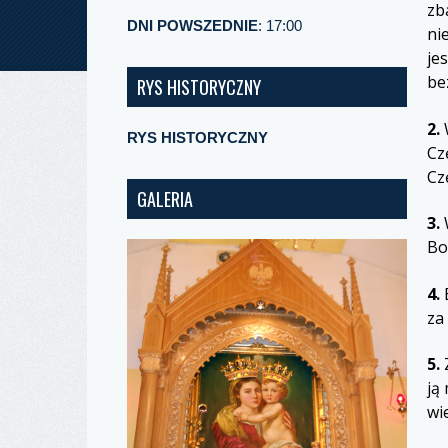
zb
DNI POWSZEDNIE
: 17:00
ni
je
be
RYS HISTORYCZNY
2.
RYS HISTORYCZNY
Cz
Cz
GALERIA
3.
W
Bo
4.
B
za
5.
Z
ją
wi