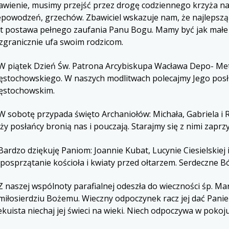
awienie, musimy przejść przez drogę codziennego krzyża na
epowodzeń, grzechów. Zbawiciel wskazuje nam, że najlepsz
st postawa pełnego zaufania Panu Bogu. Mamy być jak małe 
zgranicznie ufa swoim rodzicom.
W piątek Dzień Św. Patrona Arcybiskupa Wacława Depo- Met
ęstochowskiego. W naszych modlitwach polecajmy Jego posł
ęstochowskim.
 sobotę przypada święto Archaniołów: Michała, Gabriela i Ra
ży posłańcy bronią nas i pouczają. Starajmy się z nimi zaprzy
ardzo dziękuję Paniom: Joannie Kubat, Lucynie Ciesielskiej
 posprzątanie kościoła i kwiaty przed ołtarzem. Serdeczne B
 naszej wspólnoty parafialnej odeszła do wieczności śp. Ma
 miłosierdziu Bożemu. Wieczny odpoczynek racz jej dać Panie
ekuista niechaj jej świeci na wieki. Niech odpoczywa w pokoj