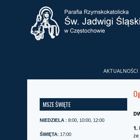
AKTUALNOŚCI
Og
MSZE ŚWIĘTE
DW
NIEDZIELA
: 8:00, 10:00, 12:00
1.
P
ŚWIĘTA
: 17:00
że