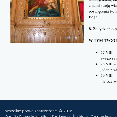
z nami swoją wia
poświęcenia tych
Boga.
8.
Za tydzień o po
W TYM TYGOD
27 VIII –
swego syn
28 VIII –
jeden z w
29 VIII –
nierozerw
Wszelkie prawa zastrzeżone. © 2026
Parafia Rzymskokatolicka Św. Jadwigi Śląskiej w Częstochowie