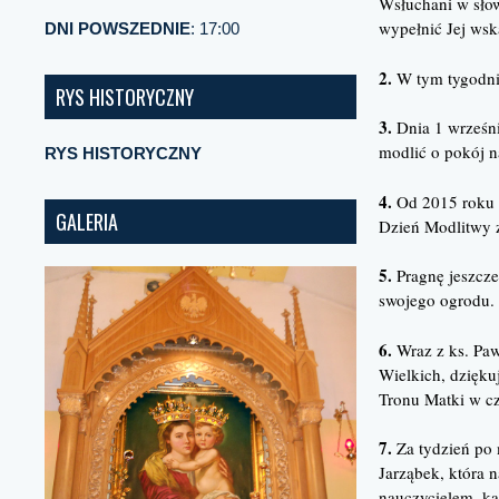
Wsłuchani w słow
wypełnić Jej wsk
DNI POWSZEDNIE
: 17:00
2.
W tym tygodniu
RYS HISTORYCZNY
3.
Dnia 1 wrześn
modlić o pokój n
RYS HISTORYCZNY
4.
Od 2015 roku 1
GALERIA
Dzień Modlitwy 
5.
Pragnę jeszcze
swojego ogrodu.
6.
Wraz z ks. Pa
Wielkich, dzięku
Tronu Matki w cz
7.
Za tydzień po 
Jarząbek, która na
nauczycielem, kat