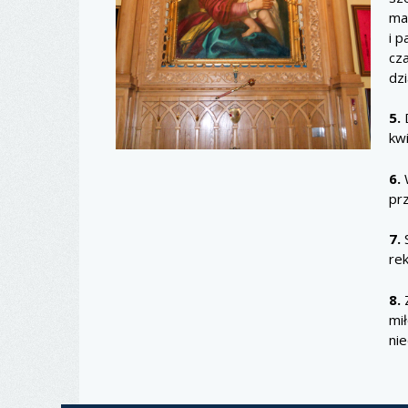
ma
i 
cza
dz
5.
D
kwi
6.
W
prz
7.
S
re
8.
Z
mi
nie