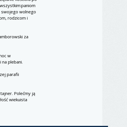
e wszystkim:paniom
ie swojego wolnego
iom, rodzicom i
Tamborowski za
omoc w
 na plebani.
ej parafii
tajner. Polećmy ją
łość wiekuista