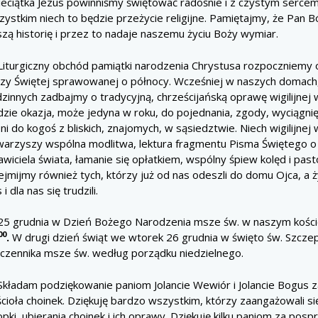
ieciątka Jezus powinniśmy świętować radośnie i z czystym serce
zystkim niech to będzie przeżycie religijne. Pamiętajmy, że Pan 
zą historię i przez to nadaje naszemu życiu Boży wymiar.
iturgiczny obchód pamiątki narodzenia Chrystusa rozpoczniemy od
zy Świętej sprawowanej o północy. Wcześniej w naszych domach
zinnych zadbajmy o tradycyjną, chrześcijańską oprawę wigilijnej 
dzie okazja, może jedyna w roku, do pojednania, zgody, wyciągnię
ni do kogoś z bliskich, znajomych, w sąsiedztwie. Niech wigilijnej
warzyszy wspólna modlitwa, lektura fragmentu Pisma Świętego o
wiciela świata, łamanie się opłatkiem, wspólny śpiew kolęd i past
jmijmy również tych, którzy już od nas odeszli do domu Ojca, a żyl
 i dla nas się trudzili.
5 grudnia w Dzień Bożego Narodzenia msze św. w naszym kośc
00
.
W drugi dzień świąt we wtorek 26 grudnia w święto św. Szcz
czennika msze św. według porządku niedzielnego.
kładam podziękowanie paniom Jolancie Wewiór i Jolancie Bogus z
ścioła choinek. Dziękuję bardzo wszystkim, którzy zaangażowali 
pki, ubierania choinek i ich oprawy. Dziękuję kilku paniom za posp