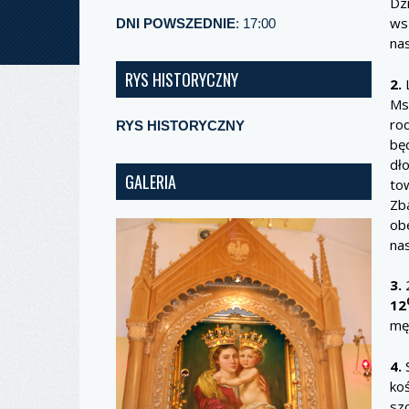
Dz
ws
DNI POWSZEDNIE
: 17:00
nas
RYS HISTORYCZNY
2.
L
Ms
rod
RYS HISTORYCZNY
bę
dło
GALERIA
to
Zba
obe
nas
3.
2
12
mę
4.
S
ko
szo