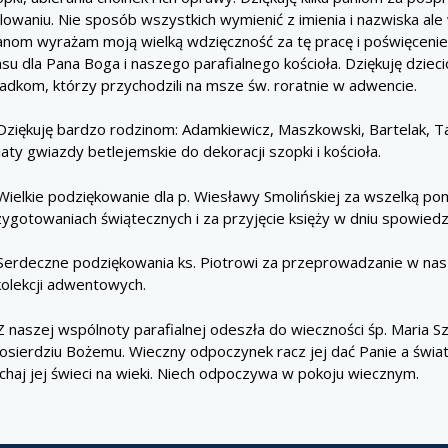
lowaniu. Nie sposób wszystkich wymienić z imienia i nazwiska al
panom wyrażam moją wielką wdzięczność za tę pracę i poświęcen
su dla Pana Boga i naszego parafialnego kościoła. Dziękuję dziec
iadkom, którzy przychodzili na msze św. roratnie w adwencie.
ziękuję bardzo rodzinom: Adamkiewicz, Maszkowski, Bartelak, 
aty gwiazdy betlejemskie do dekoracji szopki i kościoła.
ielkie podziękowanie dla p. Wiesławy Smolińskiej za wszelką p
ygotowaniach świątecznych i za przyjęcie księży w dniu spowiedzi
erdeczne podziękowania ks. Piotrowi za przeprowadzanie w nasz
kolekcji adwentowych.
 naszej wspólnoty parafialnej odeszła do wieczności śp. Maria Sz
łosierdziu Bożemu. Wieczny odpoczynek racz jej dać Panie a świat
chaj jej świeci na wieki. Niech odpoczywa w pokoju wiecznym.