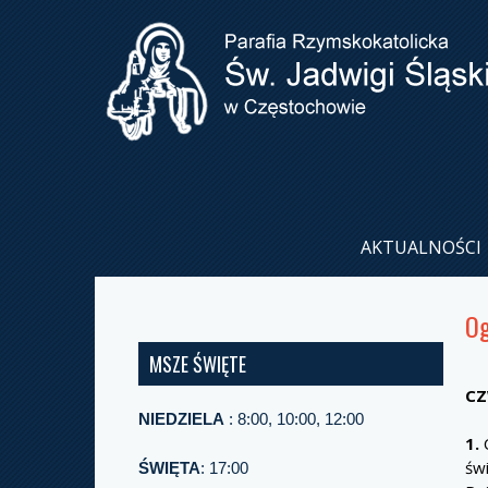
AKTUALNOŚCI
Og
MSZE ŚWIĘTE
CZ
NIEDZIELA
: 8:00, 10:00, 12:00
1.
C
św
ŚWIĘTA
: 17:00