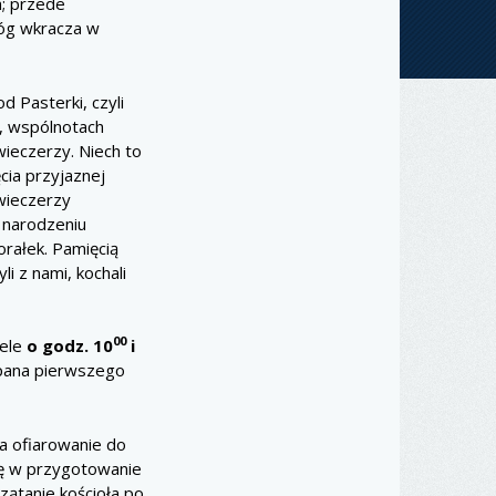
m; przede
Bóg wkracza w
 Pasterki, czyli
, wspólnotach
wieczerzy. Niech to
cia przyjaznej
 wieczerzy
 narodzeniu
orałek. Pamięcią
i z nami, kochali
00
iele
o godz. 10
i
epana pierwszego
a ofiarowanie do
się w przygotowanie
rzątanie kościoła po