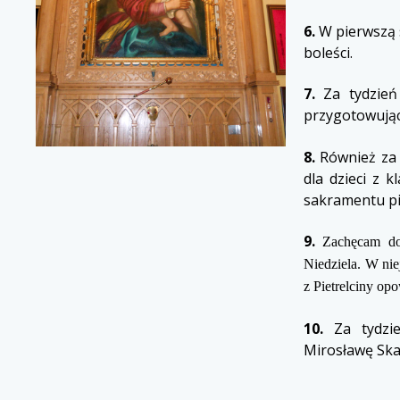
6.
W pierwszą 
boleści.
7.
Za tydzień
przygotowując
8.
Również za 
dla dzieci z k
sakramentu pi
9.
Zachęcam do 
Niedziela. W nie
z Pietrelciny o
10.
Za tydzie
Mirosławę Skal