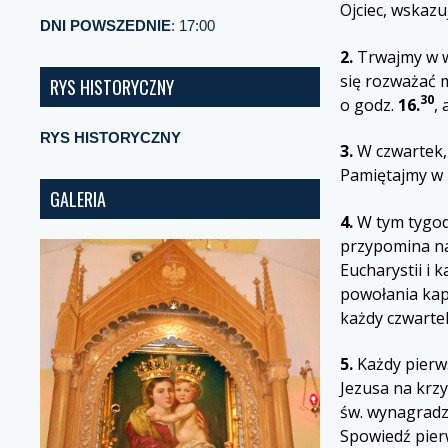
Ojciec, wskazu
DNI POWSZEDNIE
: 17:00
2.
Trwajmy w w
się rozważać 
RYS HISTORYCZNY
30
o godz.
16.
,
RYS HISTORYCZNY
3.
W czwartek,
Pamiętajmy w 
GALERIA
4.
W tym tygodn
przypomina na
Eucharystii i 
powołania kap
każdy czwartek
5.
Każdy pierw
Jezusa na krzy
św. wynagradz
Spowiedź pie