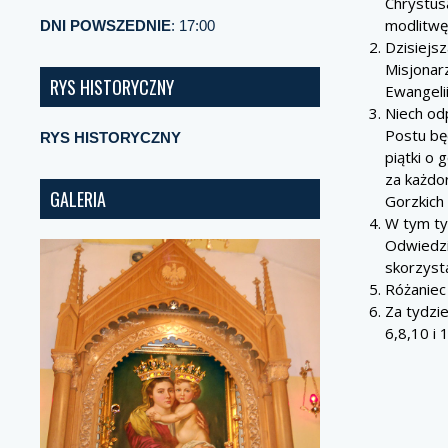
Chrystus
modlitwę 
DNI POWSZEDNIE
: 17:00
Dzisiejsz
Misjonar
RYS HISTORYCZNY
Ewangelii
Niech od
Postu bę
RYS HISTORYCZNY
piątki o 
za każdo
GALERIA
Gorzkich
W tym ty
Odwiedzi
skorzyst
Różaniec
Za tydzi
6,8,10 i 