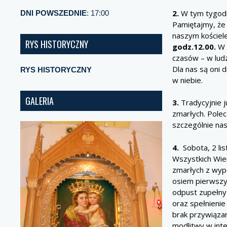
2.
W tym tygodni
DNI POWSZEDNIE
: 17:00
Pamiętajmy, że
naszym koście
RYS HISTORYCZNY
godz.12.00.
W 
czasów – w ludz
Dla nas są oni
RYS HISTORYCZNY
w niebie.
GALERIA
3.
Tradycyjnie j
zmarłych. Polec
szczególnie nas
4.
Sobota, 2 li
Wszystkich Wie
zmarłych z wy
osiem pierwszy
odpust zupełny
oraz spełnienie
brak przywiązan
modlitwy w int