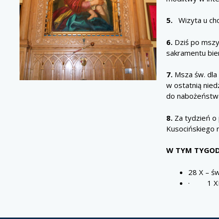
5.
Wizyta u ch
6.
Dziś po mszy 
sakramentu bie
7.
Msza św. dla 
w ostatnią nied
do nabożeństw
8.
Za tydzień o 
Kusocińskiego n
W TYM TYGOD
28 X – ś
· 1 XI –