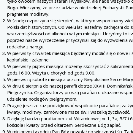
tylko owocem naszych starań i wysiłków, ale nade wszystk
Boga. Wierzymy, że przez udział w niedzielnej Eucharystii Pa
pragnienie modlitwy.
W środę rozpoczyna się sierpień, w którym wspominamy wiel
Polski dat historycznych. Od wielu lat jesteśmy zachęcani do 
wstrzemięźliwości od alkoholu w tym miesiącu. Uczyńmy to i
poprzez nasze wyrzeczenie przyczyniali się do wyzwolenia w
rodaków z nałogu.
W pierwszy czwartek miesiąca będziemy modlić się o nowe i 
kapłańskie i zakonne.
W pierwszy piątek miesiąca możemy skorzystać z sakrament
godz.16.00. Wizyta u chorych od godz.9.00.
W pierwszą sobotę miesiąca uczcimy Niepokalane Serce Maryi
W dniu 8 sierpnia do naszej parafii dotrze XXVIII Dominikańs
Pielgrzymka. Organizatorzy proszą parafian o okazane wspar
udzielenie noclegów pielgrzymom.
Pragnę jeszcze raz podziękować wspólnocie parafialnej za ży
kwiaty, modlitwy, zamówione msze św. i wszelką życzliwość.
Dziękuję bardzo parafianom z ul. Witaminowej nr 1, 3a, 5/7 i 
kościoła i kwiaty przed ołtarzem. Serdeczne Bóg zapłać.
W minionym tygodniu Pan Bóg powołał do wieczności śp. Tad