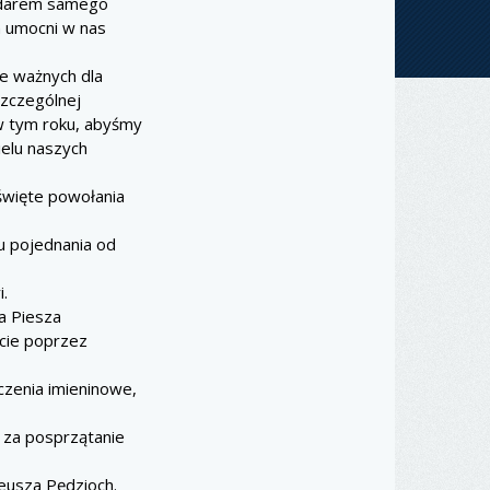
o darem samego
n umocni w nas
e ważnych dla
szczególnej
 w tym roku, abyśmy
ielu naszych
święte powołania
u pojednania od
.
ka Piesza
cie poprzez
czenia imieninowe,
6 za posprzątanie
eusza Pędzioch.