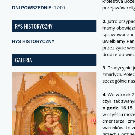
królestwa Bożeg
przejawów relig
DNI POWSZEDNIE
: 17:00
2.
Jutro przypa
RYS HISTORYCZNY
mamy obowiązek
sprawowane
o 
uwielbiamy Pana
RYS HISTORYCZNY
przez życie wie
drodze do wiec
GALERIA
3.
Tradycyjnie j
zmarłych. Polec
szczególnie nas
4.
We wtorek 2 
czyli tak zwan
o godz. 16.15.
w czyśćcu może
cmentarza i zmó
warunków, to zn
grzechu, przyj