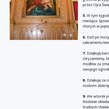
przez Ojca Świ
5.
W tym tygodn
miesiąca. Spow
chorych w piąte
6.
Dziś po mszy 
sakramentu bie
7.
Dziękuję bar
chryzantemy, kt
modlitw za zmar
swojego ogrodu,
8.
Dziękuję za o
osobom zbieraj
9.
We wtorek po
Rodzinie składa
trudnych chwil