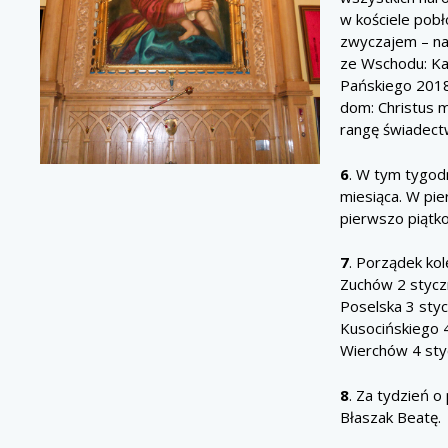
w kościele pobł
zwyczajem – na
ze Wschodu: Kac
Pańskiego 2018
dom: Christus 
rangę świadect
6
. W tym tygod
miesiąca. W pi
pierwszo piątk
7
. Porządek kol
Zuchów 2 stycz
Poselska 3 styc
Kusocińskiego 
Wierchów 4 sty
8
. Za tydzień o
Błaszak Beatę.