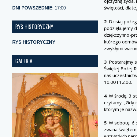
ojczyzną życia, 
świętości, dlat
DNI POWSZEDNIE
: 17:00
2
. Dzisiaj poż
RYS HISTORYCZNY
podziękujemy d
dziękczynno-pr
którego odmówi
RYS HISTORYCZNY
zwykłymi warun
GALERIA
3
. Postarajmy 
Świętej Bożej R
nas uczestnictw
10.00 i 12.00.
4
. W środę, 3 s
czytamy: „Gdy n
którym Je nazwa
5
. W sobotę, 6 
zwana świętem 
wszystkich nar